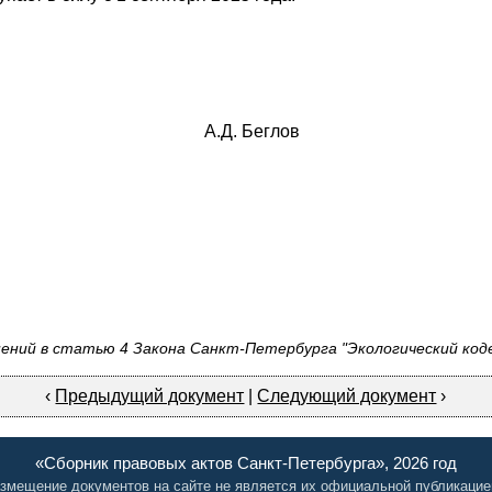
А
.
Д. Беглов
ений в статью 4 Закона Санкт-Петербурга "Экологический коде
‹
Предыдущий документ
|
Следующий документ
›
«Сборник правовых актов Санкт-Петербурга», 2026 год
змещение документов на сайте не является их официальной публикацие