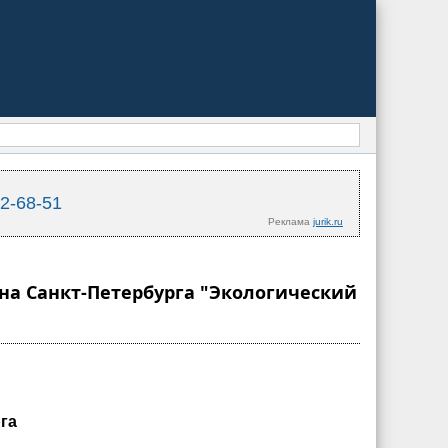
02-68-51
Реклама
jurik.ru
кона Санкт-Петербурга "Экологический
га