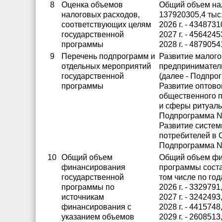
8
Оценка объемов
Общий объем на
налоговых расходов,
137920305,4 тыс.
соответствующих целям
2026 г. - 4348731
государственной
2027 г. - 4564245
программы
2028 г. - 4879054
9
Перечень подпрограмм и
Развитие малого
отдельных мероприятий
предприниматель
государственной
(далее - Подпрог
программы
Развитие оптово
общественного п
и сферы ритуаль
Подпрограмма N 
Развитие систем
потребителей в 
Подпрограмма N
10
Общий объем
Общий объем фи
финансирования
программы состав
государственной
том числе по год
программы по
2026 г. - 3329791,
источникам
2027 г. - 3242493,
финансирования с
2028 г. - 4415748,
указанием объемов
2029 г. - 2608513,