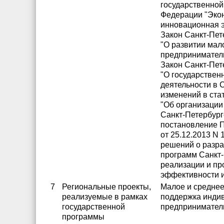
государственно
Федерации "Экон
инновационная э
Закон Санкт-Пете
"О развитии мал
предприниматель
Закон Санкт-Пет
"О государствен
деятельности в 
изменений в ста
"Об организации
Санкт-Петербург
постановление П
от 25.12.2013 N 
решений о разра
программ Санкт-
реализации и пр
эффективности и
7
Региональные проекты,
Малое и среднее
реализуемые в рамках
поддержка инди
государственной
предпринимател
программы