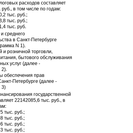
логовых расходов составляет
 руб., в том числе по годам:
0,2 тыс. руб.;
3,8 тыс. руб.;
1,4 тыс. руб.
 и среднего
ства в Санкт-Петербурге
рамма N 1).
й и розничной торговли,
итания, бытового обслуживания
ных услуг (далее -
2).
ы обеспечения прав
Санкт-Петербурге (далее -
 3)
нансирования государственной
ляет 22142085,6 тыс. руб., в
ам:
5 тыс. руб.;
8 тыс. руб.;
6 тыс. руб.;
3 тыс. руб.;