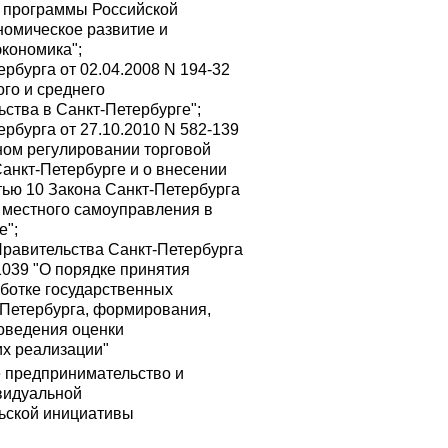
й программы Российской
омическое развитие и
кономика";
рбурга от 02.04.2008 N 194-32
ого и среднего
ства в Санкт-Петербурге";
ербурга от 27.10.2010 N 582-139
ном регулировании торговой
Санкт-Петербурге и о внесении
тью 10 Закона Санкт-Петербурга
 местного самоуправления в
е";
равительства Санкт-Петербурга
1039 "О порядке принятия
ботке государственных
Петербурга, формирования,
оведения оценки
х реализации"
 предпринимательство и
видуальной
ьской инициативы