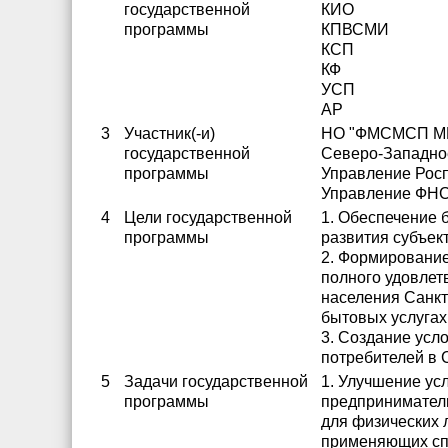
государственной
КИО
программы
КПВСМИ
КСП
КФ
УСП
АР
3
Участник(-и)
НО "ФМСМСП М
государственной
Северо-Западно
программы
Управление Рос
Управление ФН
4
Цели государственной
1. Обеспечение 
программы
развития субъек
2. Формирование
полного удовлет
населения Санкт
бытовых услугах
3. Создание усл
потребителей в 
5
Задачи государственной
1. Улучшение ус
программы
предприниматель
для физических 
применяющих сп