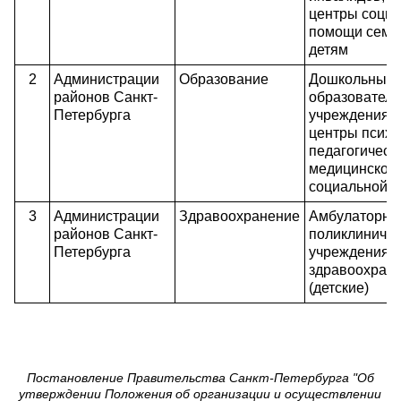
центры соци
помощи семь
детям
2
Администрации
Образование
Дошкольные
районов Санкт-
образовател
Петербурга
учреждения;
центры психо
педагогическ
медицинской 
социальной 
3
Администрации
Здравоохранение
Амбулаторно
районов Санкт-
поликлиниче
Петербурга
учреждения
здравоохран
(детские)
Постановление Правительства Санкт-Петербурга "Об
утверждении Положения об организации и осуществлении