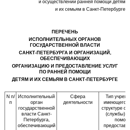
и осуществлении ранней помощи детям
и их семьям в Санкт-Петербурге
ПЕРЕЧЕНЬ
ИСПОЛНИТЕЛЬНЫХ ОРГАНОВ
ГОСУДАРСТВЕННОЙ ВЛАСТИ
САНКТ-ПЕТЕРБУРГА И ОРГАНИЗАЦИЙ,
ОБЕСПЕЧИВАЮЩИХ
ОРГАНИЗАЦИЮ И ПРЕДОСТАВЛЕНИЕ УСЛУГ
ПО РАННЕЙ ПОМОЩИ
ДЕТЯМ И ИХ СЕМЬЯМ В САНКТ-ПЕТЕРБУРГЕ
N п/
Исполнительный
Сфера
Тип учрежд
п
орган
деятельности
имеющего в
государственной
структуре от
власти Санкт-
(службы) р
Петербурга,
помощ
обеспечивающий
предостав