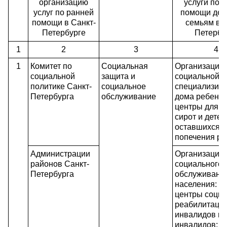
организацию
услуги по 
услуг по ранней
помощи детя
помощи в Санкт-
семьям в С
Петербурге
Петербу
1
2
3
4
1
Комитет по
Социальная
Организации
социальной
защита и
социальной з
политике Санкт-
социальное
специализир
Петербурга
обслуживание
дома ребенка
центры для д
сирот и детей
оставшихся б
попечения ро
Администрации
Организации
районов Санкт-
социального
Петербурга
обслуживани
населения:
центры соци
реабилитаци
инвалидов и 
инвалидов;