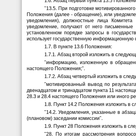
1.6. Абзац первый пункта 13.5 Положен
"13.5. При подготовке мотивированног
Положения (далее - обращение), или уведомле
уведомления), должностные лица Комитета 
уведомление, получают от него письменные 
установленном порядке запросы в государст
использует государственную информационную си
1.7. В пункте 13.6 Положения:
1.7.1. Абзац второй изложить в следую
"информацию, изложенную в обращени
настоящего Положения;".
1.7.2. Абзац четвертый изложить в сле
"мотивированный вывод по результата
двенадцатом и тринадцатом пункта 11 настояще
28.3 и 28.4 настоящего Положения или иного р
1.8. Пункт 14.2 Положения изложить в 
"14.2. Уведомления, указанные в абза
(плановом) заседании комиссии".
1.9. Пункт 28 Положения изложить в сл
"28. По итогам рассмотрения вопросо