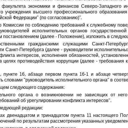
 факультета экономики и финансов Северо-Западного и
ого учреждения высшего профессионального образования 
йской Федерации" (по согласованию)".
я о Комиссии по соблюдению требований к служебному пов
уководителей исполнительных органов государственной 
м постановлением (далее - Положение), изложить в следую
рственными гражданскими служащими Санкт-Петербур
и Санкт-Петербурга (далее - руководители исполнительных
фликта интересов, исполнения обязанностей, установле
 целях противодействия коррупции (далее - требования 
1, пункте 16, абзаце первом пункта 16-1 и абзаце четве
ь словами "руководитель исполнительного органа" в соотв
зацем следующего содержания:
ельного органа о возникновении не зависящих от него
ебований об урегулировании конфликта интересов".
следующей редакции:
ацах двенадцатом и тринадцатом пункта 11 настоящего По
ючений по результатам рассмотрения указанных уведомлен