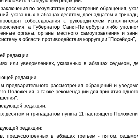
ия изложить в следующей редакции:
о заключения по результатам рассмотрения обращения, ука
ний, указанных в абзацах десятом, двенадцатом и тринадц
проводят собеседования с руководителем исполнител
пояснения, а Губернатор Санкт-Петербурга либо уполн
венные органы, органы местного самоуправления и заинт
стему в области противодействия коррупции "Посейдон", 
щей редакции:
ях или уведомлениях, указанных в абзацах седьмом, де
дующей редакции:
м предварительного рассмотрения обращений и уведомле
го Положения, а также рекомендации для принятия одного и
ешения".
следующей редакции:
цах десятом и тринадцатом пункта 11 настоящего Положени
едующей редакции:
в, предусмотренных в абзацах третьем - пятом, седьмо