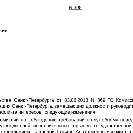
N 398
ние
ьства Санкт-Петербурга от 03.06.2013 N 369 "О Комис
ащих Санкт-Петербурга, замещающих должности руководит
онфликта интересов" следующие изменения:
Комиссии по соблюдению требований к служебному пове
уководителей исполнительных органов государственной 
становлением, Павловой Татьяны Анатольевны изложить в