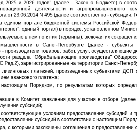
д 2025 и 2026 годов" (далее - Закон о бюджете) в соотв
новационной деятельности и агропромышленного ком
а от 23.06.2014 N 495 (далее соответственно - субсидии, 
а едином портале бюджетной системы Российской Федер
 "Интернет", единый портал) в порядке, установленном Мин
пользуемые в нем понятия (термины), включая их сокращен
омышленности в Санкт-Петербурге (далее - субъекты
 - производители товаров, работ, услуг, осуществляющие 
ности раздела "Обрабатывающие производства" Общеросс
С Ред.2), зарегистрированные на территории Санкт-Петерб
лизинговых платежей, произведенных субъектами ДСП с 
нием авансового платежа;
 настоящим Порядком, по результатам которых определ
авшие в Комитет заявления для участия в отборе (далее
лучения субсидий;
, соответствующие условиям предоставления субсидий и 
редоставлении субсидий в соответствии с настоящим Поря
ора, с которыми заключены соглашения о предоставлении с