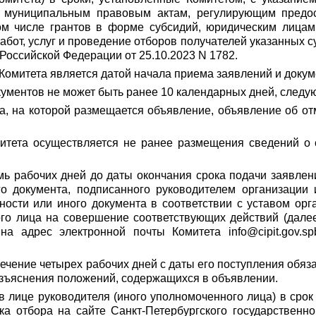
 муниципальным правовым актам, регулирующим предос
ом числе грантов в форме субсидий, юридическим лицам
бот, услуг и проведение отборов получателей указанных су
оссийской Федерации от 25.10.2023 N 1782.
Комитета является датой начала приема заявлений и докум
кументов не может быть ранее 10 календарных дней, след
, на которой размещается объявление, объявление об от
тета осуществляется не ранее размещения сведений о с
емь рабочих дней до даты окончания срока подачи заявлен
о документа, подписанного руководителем организации
ости или иного документа в соответствии с уставом орг
о лица на совершение соответствующих действий (далее
а адрес электронной почты Комитета info@cipit.gov.sp
 течение четырех рабочих дней с даты его поступления обя
азъяснения положений, содержащихся в объявлении.
 в лице руководителя (иного уполномоченного лица) в срок
ка отбора на сайте Санкт-Петербургского государственн