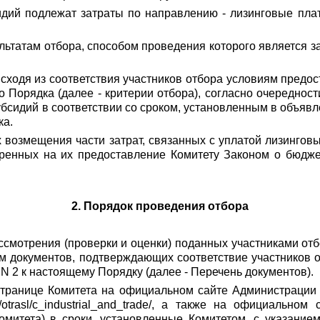
идий подлежат затраты по направлению - лизинговые пла
ультатам отбора, способом проведения которого является 
исходя из соответствия участников отбора условиям предо
 Порядка (далее - критерии отбора), согласно очереднос
сидий в соответствии со сроком, установленным в объявл
ка.
х возмещения части затрат, связанных с уплатой лизингов
ренных на их предоставление Комитету Законом о бюджет
2. Порядок проведения отбора
ассмотрения (проверки и оценки) поданных участниками о
м документов, подтверждающих соответствие участников от
N 2 к настоящему Порядку (далее - Перечень документов).
странице Комитета на официальном сайте Администрации С
v/otrasl/c_industrial_and_trade/, а также на официальн
т Комитета) в сроки, установленные Комитетом, с указани