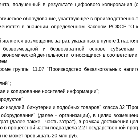
ента, полученный в результате цифрового копирования (
логическое оборудование, участвующее в производственно-
еняется в значении, определенном Законом РСФСР "О к
 является возмещение затрат, указанных в пункте 1 насто
а безвозмездной и безвозвратной основе субъекта
кономической деятельности, относящиеся в соответствии 
ием:
кроме группы 11.07 "Производство безалкогольных напи
лий";
кая и копирование носителей информации";
продуктов";
х изделий, бижутерии и подобных товаров" класса 32 "Про
оборудования" (далее - организации), в целях возмеще
ат (далее также - часть затрат), в рамках достижения ц
о в процессной части подраздела 2.2 Государственной про
ии не может превышать 20
млн.руб
.