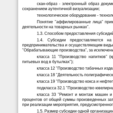
скан-образ - электронный образ докум
сохранением аутентичной визуализации;
технологическое оборудование - техно
Понятие "аффилированные лица" прим
деятельности на товарных рынках".
1.3. Способом предоставления субсидий
1.4. Субсидии предоставляются н
предпринимательства и осуществляющим виды э
"Обрабатывающие производства", за исключен
класса 11 "Производство напитков" (
питьевых вод в бутылках");
класса 12 "Производство табачных изде
класса 18 "Деятельность полиграфичес
класса 19 "Производство кокса и нефте
подкласса 32.1 "Производство ювелирны
класса 33 "Ремонт и монтаж машин и 
процентов от общей суммы произведенных затр
при реализации мероприятия, предусмотренног
1.5. Размер субсидии одной организац